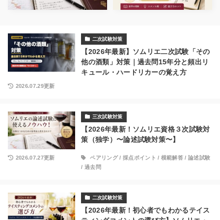
二次試験対策
【2026年最新】ソムリエ二次試験「その
他の酒類」対策｜過去問15年分と頻出リ
キュール・ハードリカーの覚え方
2026.07.29更新
三次試験対策
【2026年最新！ソムリエ資格３次試験対
策（独学）〜論述試験対策〜】
2026.07.27更新
ペアリング
/
採点ポイント
/
模範解答
/
論述試験
/
過去問
二次試験対策
【2026年最新！初心者でもわかるテイス