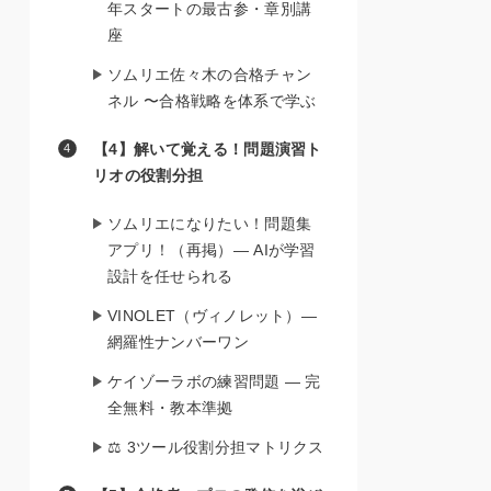
年スタートの最古参・章別講
座
ソムリエ佐々木の合格チャン
ネル 〜合格戦略を体系で学ぶ
【4】解いて覚える！問題演習ト
リオの役割分担
ソムリエになりたい！問題集
アプリ！（再掲）— AIが学習
設計を任せられる
VINOLET（ヴィノレット）—
網羅性ナンバーワン
ケイゾーラボの練習問題 — 完
全無料・教本準拠
⚖️ 3ツール役割分担マトリクス