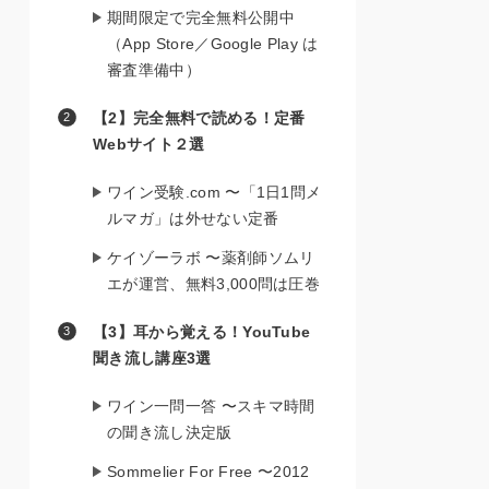
期間限定で完全無料公開中
（App Store／Google Play は
審査準備中）
【2】完全無料で読める！定番
Webサイト２選
ワイン受験.com 〜「1日1問メ
ルマガ」は外せない定番
ケイゾーラボ 〜薬剤師ソムリ
エが運営、無料3,000問は圧巻
【3】耳から覚える！YouTube
聞き流し講座3選
ワイン一問一答 〜スキマ時間
の聞き流し決定版
Sommelier For Free 〜2012