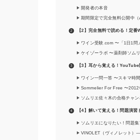
開発者の本音
期間限定で完全無料公開中（App 
【2】完全無料で読める！定番
ワイン受験.com 〜「1日
ケイゾーラボ 〜薬剤師ソムリ
【3】耳から覚える！YouTub
ワイン一問一答 〜スキマ時
Sommelier For Free
ソムリエ佐々木の合格チャン
【4】解いて覚える！問題演習
ソムリエになりたい！問題集
VINOLET（ヴィノレット）