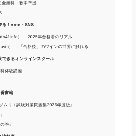
完全無料・教本準拠
ス
！note・SNS
tsuda41info）— 2025年合格者のリアル
_duvin）— 「合格後」のワインの世界に触れる
験できるオンラインスクール
無料体験講座
定番書籍
ソムリエ試験対策問題集2026年度版』
策』
虎の巻』