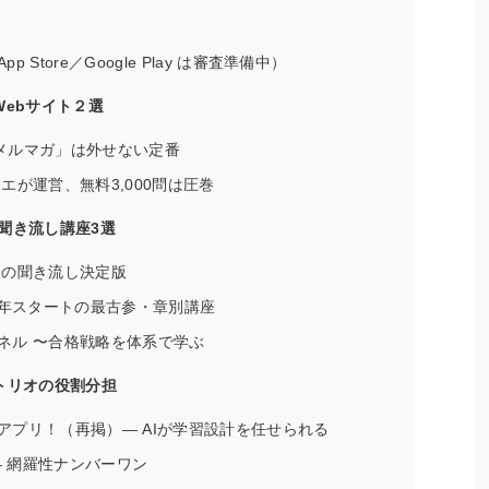
Store／Google Play は審査準備中）
Webサイト２選
1問メルマガ」は外せない定番
エが運営、無料3,000問は圧巻
e聞き流し講座3選
間の聞き流し決定版
 〜2012年スタートの最古参・章別講座
ネル 〜合格戦略を体系で学ぶ
トリオの役割分担
アプリ！（再掲）— AIが学習設計を任せられる
— 網羅性ナンバーワン