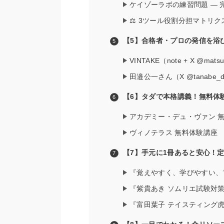
ケイゾーラボの練習問題 — 
⚖️ 3ツール役割分担マトリク
【5】合格者・プロの発信を浴びる
VINTAKE（note + X @ma
田邉公一さん（X @tanabe
【6】タダで本格講義！無料体
アカデミー・デュ・ヴァン 
ヴィノテラス 無料体験講座
【7】手元に1冊あると安心！
『覚えやすく、学びやすい、
『紫貴あき ソムリエ試験対
『富田葉子 テイスティング