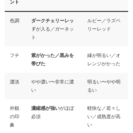
ント
色調
ダークチェリーレッ
ルビー／ラズベ
ド
が入る／ガーネッ
リーレッド
ト
フチ
紫がかった／黒みを
縁が明るい／オ
帯びた
レンジがかった
濃淡
やや濃い〜非常に濃
明るい〜やや明
い
るい
外観
濃縮感が強い
がほぼ
軽快な／若々し
の印
必須
い／成熟度が高
象
い