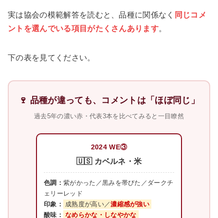
実は協会の模範解答を読むと、品種に関係なく
同じコメ
ントを選んでいる項目
がたくさんあります
。
下の表を見てください。
🍷 品種が違っても、コメントは「ほぼ同じ」
過去5年の濃い赤・代表3本を比べてみると一目瞭然
2024 WE③
🇺🇸 カベルネ・米
色調：
紫がかった／黒みを帯びた／ダークチ
ェリーレッド
印象：
成熟度が高い／
濃縮感が強い
酸味：
なめらかな・しなやかな