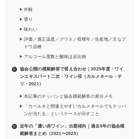
外観
香り
味わい
評価／適正温度／グラス／収穫年／生産地／主なブ
ドウ品種
アルコール度数と酸味は反比例
協会公開の模範解答で答え合わせ｜2025年度・ワイ
ンエキスパート二次・ワイン④（カルメネール・チ
リ・2021）
本記事のテッパンと協会模範解答の差分メモ
「カベルネと間違えやすいカルメネールでもテッパ
ンが当たる」というケースが示すこと
近年の「濃い赤ワイン」出題傾向｜過去5年の協会模
範解答まとめ（2021〜2025）