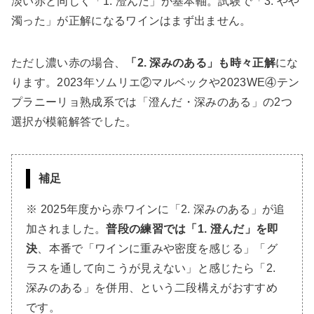
淡い赤と同じく「1. 澄んだ」が基本軸。試験で「3. やや
濁った」が正解になるワインはまず出ません。
ただし濃い赤の場合、
「2. 深みのある」も時々正解
にな
ります。2023年ソムリエ②マルベックや2023WE④テン
プラニーリョ熟成系では「澄んだ・深みのある」の2つ
選択が模範解答でした。
補足
※ 2025年度から赤ワインに「2. 深みのある」が追
加されました。
普段の練習では「1. 澄んだ」を即
決
、本番で「ワインに重みや密度を感じる」「グ
ラスを通して向こうが見えない」と感じたら「2.
深みのある」を併用、という二段構えがおすすめ
です。