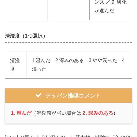
ンス ／ 9. 酸化
が進んだ
清澄度（1つ選択）
清澄
1 澄んだ 2 深みのある 3 やや濁った 4
度
濁った
テッパン推奨
コメント
1. 澄んだ
（濃縮感が強い場合は
2. 深みのある
）