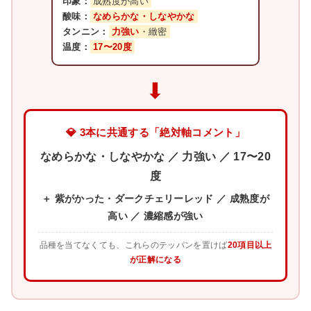
印象：
成熟度が高い
酸味：
なめらかな・しなやかな
タンニン：
力強い
・緻密
温度：
17〜20度
⬇
💎 3本に共通する「絶対軸コメント」
なめらかな・しなやかな ／ 力強い ／ 17〜20
度
＋ 紫がかった・ダークチェリーレッド ／ 成熟度が
高い ／ 濃縮感が強い
品種を当てなくても、これらのテッパンを置けば
20項目以上
が正解になる