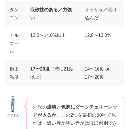
タン
収斂性のある／力強
サラサラ／溶け
ニン
い
込んだ
アル
13.0〜14.0%以上
12.0〜13.0%
コー
ル
適正
17〜20度
（時に21度
14〜16度 or
温度
以上）
17〜20度
外観の
濃淡
と
色調にダークチェリーレッ
ドが入るか
、この2つを最初の30秒で見
ズイさん
れば、濃い赤か淡い赤かはほぼ判別でき