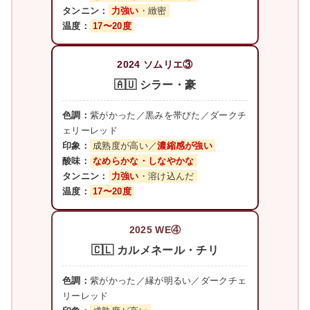
タンニン：
力強い
・緻密
温度：
17〜20度
2024 ソムリエ③
🇦🇺 シラー・豪
色調：
紫がかった／黒みを帯びた／ダークチ
ェリーレッド
印象：
成熟度が高い／
濃縮感が強い
酸味：
なめらかな・しなやかな
タンニン：
力強い
・溶け込んだ
温度：
17〜20度
2025 WE④
🇨🇱 カルメネール・チリ
色調：
紫がかった／縁が明るい／ダークチェ
リーレッド