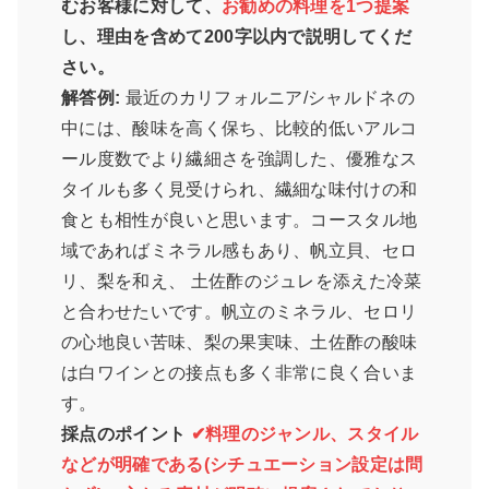
むお客様に対して、
お勧めの料理を1つ提案
し、理由を含めて200字以内で説明してくだ
さい。
解答例:
最近のカリフォルニア/シャルドネの
中には、酸味を高く保ち、比較的低いアルコ
ール度数でより繊細さを強調した、優雅なス
タイルも多く見受けられ、繊細な味付けの和
食とも相性が良いと思います。コースタル地
域であればミネラル感もあり、帆立貝、セロ
リ、梨を和え、 土佐酢のジュレを添えた冷菜
と合わせたいです。帆立のミネラル、セロリ
の心地良い苦味、梨の果実味、土佐酢の酸味
は白ワインとの接点も多く非常に良く合いま
す。
採点のポイント
✔料理のジャンル、スタイル
などが明確である(シチュエーション設定は問