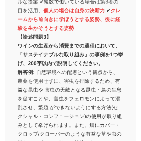
ルな提案 ✔複数で働いている場合は第3者の
目を活用、
個人の場合は自身の決断力
✔
クレ
ームから前向きに学ぼうとする姿勢、後に経
験を生かそうとする姿勢
【論述問題3】
ワインの生産から消費までの過程において、
「サステイナブルな取り組み」の事例を1つ挙
げ、200字以内で説明してください。
解答例:
自然環境への配慮という観点から、
農薬を使用せずに、害虫を排除するため、有
益な昆虫や 害虫の天敵となる昆虫・鳥の生息
を促すことや、害虫をフェロモンによって混
乱させ、繁殖 ができないようにする方法(セ
クシャル・コンフュージョン)の使用が取り組
みとして挙げられます。また、畑にカバー・
クロップ/クローバーのような有益な草や虫の