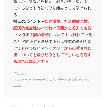
嫌うハーブなどを植え、雑草が生えないよう
にするなども有効な取り組みとして挙げられ
る。
採点のポイント
✔
自然環境、社会的健全性、
経済的健全性のいずれの側面から答えても良
い
✔
必ず下記の事柄について 1 つ触れている
こと
✔関連する事柄であれば複数の事例を挙
げても構わない ✔
ワイナリーから出荷された
後についても取り組みとして正しいと判断す
る場合は加点とする
引用元：
https://www.sommelier.jp/9nklbrea/2021saitenpoint
3.pdf