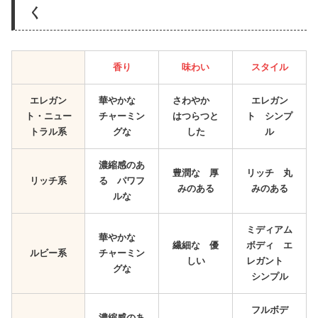
く
香り
味わい
スタイル
エレガン
華やかな
さわやか
エレガン
ト・ニュー
チャーミン
はつらつと
ト シンプ
トラル系
グな
した
ル
濃縮感のあ
豊潤な 厚
リッチ 丸
リッチ系
る パワフ
みのある
みのある
ルな
ミディアム
華やかな
繊細な 優
ボディ エ
ルビー系
チャーミン
しい
レガント
グな
シンプル
フルボデ
濃縮感のあ